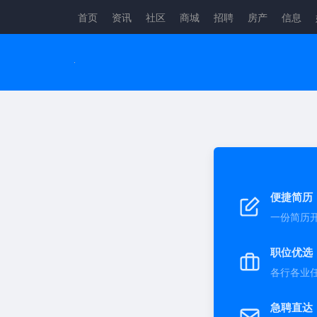
首页
资讯
社区
商城
招聘
房产
信息
便捷简历
一份简历
职位优选
各行各业
急聘直达