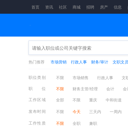
首页
资讯
社区
商城
招聘
房产
信息
热门推荐
市场营销
行政人事
财务/审计
文职文
职位类别
不限
市场销售
行政人事
文
生产制造
餐饮/休闲/娱乐/旅游
金
职位
不限
财务主管/经理
会计
会
咨询顾问
电子通讯
医疗/健康/
成本分析/核算
帐目(进出口)管理
工作区域
全部
不限
重庆
中和街道
其他分类
应届生
农林牧渔
发布时间
不限
今天
三天内
一周内
工作性质
不限
全职
兼职