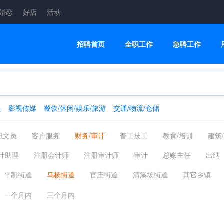
婚恋
好店
活动
招聘首页
全职工作
急聘工作
员
影视传媒
餐饮/休闲/娱乐/旅游
交通/物流/仓储
职文员
客户服务
财务/审计
普工技工
教育/培训
建筑
融/银行/证券/保险
高级管理
交通/物流/仓储
家政/安保
计助理
注册会计师
注册审计师
审计
总账主任
出纳
制药
翻译法律
轻工工艺
化工/采掘/冶炼/能源化工
影视传
营运会计经理
审计会计经理
平凯街道
乌杨街道
官庄街道
清溪场街道
其它乡镇
美容美发
电商
配送员
一个月内
三个月内