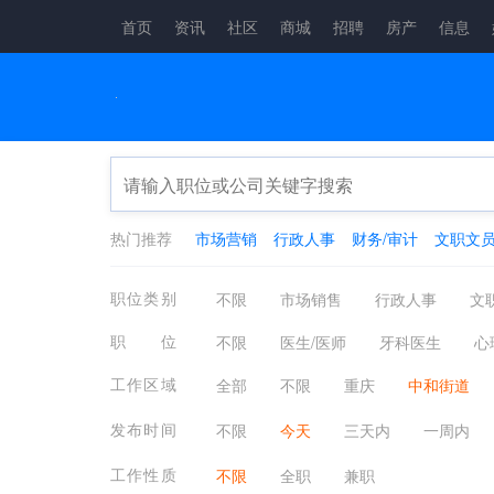
首页
资讯
社区
商城
招聘
房产
信息
热门推荐
市场营销
行政人事
财务/审计
文职文
职位类别
不限
市场销售
行政人事
文
生产制造
餐饮/休闲/娱乐/旅游
金
职位
不限
医生/医师
牙科医生
心
咨询顾问
电子通讯
医疗/健康/
临床医学
妇幼保健
卫生防疫
工作区域
全部
不限
重庆
中和街道
其他分类
应届生
农林牧渔
发布时间
不限
今天
三天内
一周内
工作性质
不限
全职
兼职