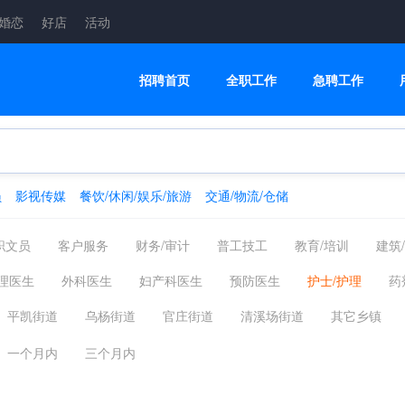
婚恋
好店
活动
招聘首页
全职工作
急聘工作
员
影视传媒
餐饮/休闲/娱乐/旅游
交通/物流/仓储
职文员
客户服务
财务/审计
普工技工
教育/培训
建筑
融/银行/证券/保险
高级管理
交通/物流/仓储
家政/安保
理医生
外科医生
妇产科医生
预防医生
护士/护理
药
制药
翻译法律
轻工工艺
化工/采掘/冶炼/能源化工
影视传
医药代表
医药检验
生物技术
药店
医疗器械
中医
平凯街道
乌杨街道
官庄街道
清溪场街道
其它乡镇
美容美发
电商
配送员
一个月内
三个月内