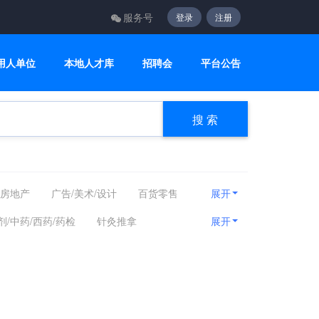
服务号
登录
注册
用人单位
本地人才库
招聘会
平台公告
搜 索
/房地产
广告/美术/设计
百货零售
展开
计算机/互联网/硬件
机械设备
剂/中药/西药/药检
针灸推拿
展开
媒
能源化工
编辑/出版/发行
医美