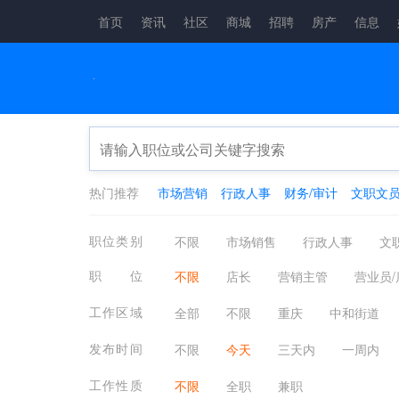
首页
资讯
社区
商城
招聘
房产
信息
热门推荐
市场营销
行政人事
财务/审计
文职文
职位类别
不限
市场销售
行政人事
文
生产制造
餐饮/休闲/娱乐/旅游
金
职位
不限
店长
营销主管
营业员/
咨询顾问
电子通讯
医疗/健康/
工作区域
全部
不限
重庆
中和街道
其他分类
应届生
农林牧渔
发布时间
不限
今天
三天内
一周内
工作性质
不限
全职
兼职