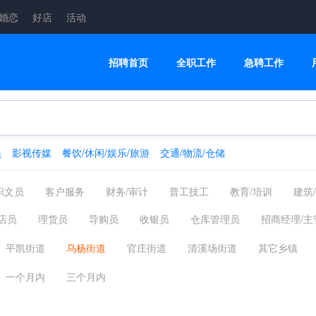
婚恋
好店
活动
招聘首页
全职工作
急聘工作
员
影视传媒
餐饮/休闲/娱乐/旅游
交通/物流/仓储
职文员
客户服务
财务/审计
普工技工
教育/培训
建筑
融/银行/证券/保险
高级管理
交通/物流/仓储
家政/安保
店员
理货员
导购员
收银员
仓库管理员
招商经理/主
制药
翻译法律
轻工工艺
化工/采掘/冶炼/能源化工
影视传
平凯街道
乌杨街道
官庄街道
清溪场街道
其它乡镇
美容美发
电商
配送员
一个月内
三个月内