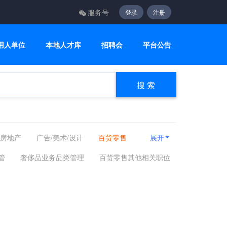
服务号
登录
注册
用人单位
本地人才库
招聘会
平台公告
搜 索
/房地产
广告/美术/设计
百货零售
展开
计算机/互联网/硬件
机械设备
管
奢侈品业务品类管理
百货零售其他相关职位
媒
能源化工
编辑/出版/发行