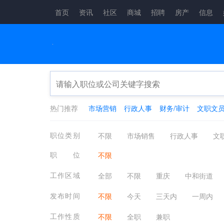
首页
资讯
社区
商城
招聘
房产
信息
热门推荐
市场营销
行政人事
财务/审计
文职文
职位类别
不限
市场销售
行政人事
文
生产制造
餐饮/休闲/娱乐/旅游
金
职位
不限
咨询顾问
电子通讯
医疗/健康/
工作区域
全部
不限
重庆
中和街道
其他分类
应届生
农林牧渔
发布时间
不限
今天
三天内
一周内
工作性质
不限
全职
兼职