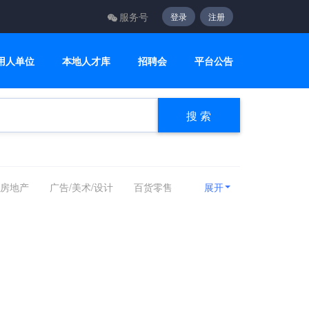
服务号
登录
注册
用人单位
本地人才库
招聘会
平台公告
搜 索
/房地产
广告/美术/设计
百货零售
展开
计算机/互联网/硬件
机械设备
媒
能源化工
编辑/出版/发行