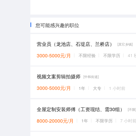
您可能感兴趣的职位
营业员（龙池店、石堤店、兰桥店）
[其它乡镇]
3000-5000元/月
不限经验
不限学历
41
视频文案剪辑拍摄师
[中和街道]
3000-5000元/月
1年
大专
1 小时前
全屋定制安装师傅（工资现结、需30组）
[不限
8000-20000元/月
1年
不限学历
7 小时