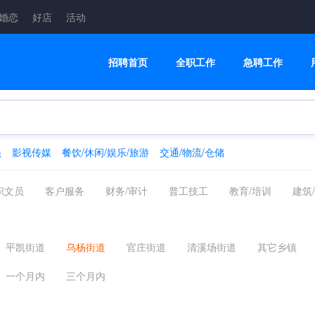
婚恋
好店
活动
招聘首页
全职工作
急聘工作
员
影视传媒
餐饮/休闲/娱乐/旅游
交通/物流/仓储
职文员
客户服务
财务/审计
普工技工
教育/培训
建筑
融/银行/证券/保险
高级管理
交通/物流/仓储
家政/安保
制药
翻译法律
轻工工艺
化工/采掘/冶炼/能源化工
影视传
平凯街道
乌杨街道
官庄街道
清溪场街道
其它乡镇
美容美发
电商
配送员
一个月内
三个月内