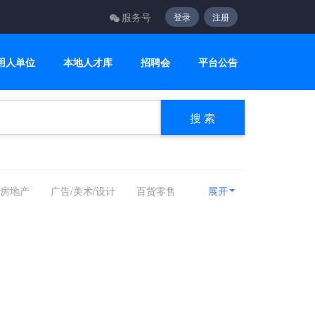
服务号
登录
注册
用人单位
本地人才库
招聘会
平台公告
搜 索
/房地产
广告/美术/设计
百货零售
展开
计算机/互联网/硬件
机械设备
媒
能源化工
编辑/出版/发行