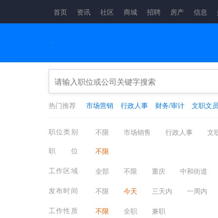
首页
资讯
社区
商城
招聘
房产
信息
热门推荐
市场营销
行政人事
财务/审计
文职文
职位类别
不限
市场销售
行政人事
文
生产制造
餐饮/休闲/娱乐/旅游
金
职位
不限
咨询顾问
电子通讯
医疗/健康/
工作区域
全部
不限
重庆
中和街道
其他分类
应届生
农林牧渔
发布时间
不限
今天
三天内
一周内
工作性质
不限
全职
兼职