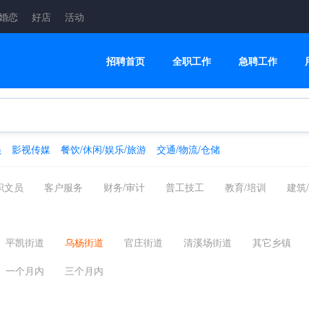
婚恋
好店
活动
招聘首页
全职工作
急聘工作
员
影视传媒
餐饮/休闲/娱乐/旅游
交通/物流/仓储
职文员
客户服务
财务/审计
普工技工
教育/培训
建筑
融/银行/证券/保险
高级管理
交通/物流/仓储
家政/安保
制药
翻译法律
轻工工艺
化工/采掘/冶炼/能源化工
影视传
平凯街道
乌杨街道
官庄街道
清溪场街道
其它乡镇
美容美发
电商
配送员
一个月内
三个月内