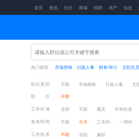
首页
资讯
社区
商城
招聘
房产
信息
热门推荐
市场营销
行政人事
财务/审计
文职文
职位类别
不限
市场销售
行政人事
文
生产制造
餐饮/休闲/娱乐/旅游
金
职位
不限
咨询顾问
电子通讯
医疗/健康/
工作区域
全部
不限
重庆
中和街道
其他分类
应届生
农林牧渔
发布时间
不限
今天
三天内
一周内
工作性质
不限
全职
兼职