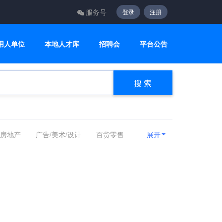
服务号
登录
注册
用人单位
本地人才库
招聘会
平台公告
搜 索
/房地产
广告/美术/设计
百货零售
展开
计算机/互联网/硬件
机械设备
媒
能源化工
编辑/出版/发行