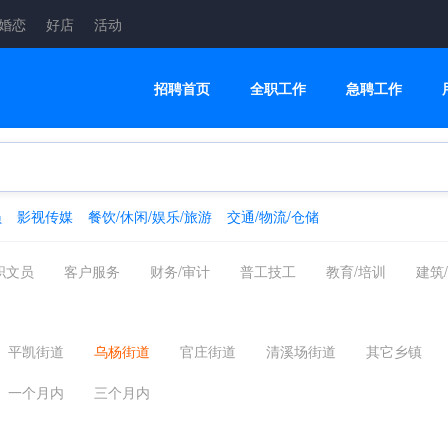
婚恋
好店
活动
招聘首页
全职工作
急聘工作
员
影视传媒
餐饮/休闲/娱乐/旅游
交通/物流/仓储
职文员
客户服务
财务/审计
普工技工
教育/培训
建筑
融/银行/证券/保险
高级管理
交通/物流/仓储
家政/安保
制药
翻译法律
轻工工艺
化工/采掘/冶炼/能源化工
影视传
平凯街道
乌杨街道
官庄街道
清溪场街道
其它乡镇
美容美发
电商
配送员
一个月内
三个月内