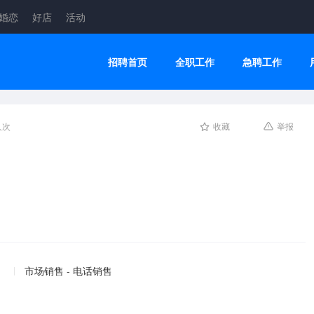
婚恋
好店
活动
招聘首页
全职工作
急聘工作
人次
收藏
举报
市场销售 - 电话销售