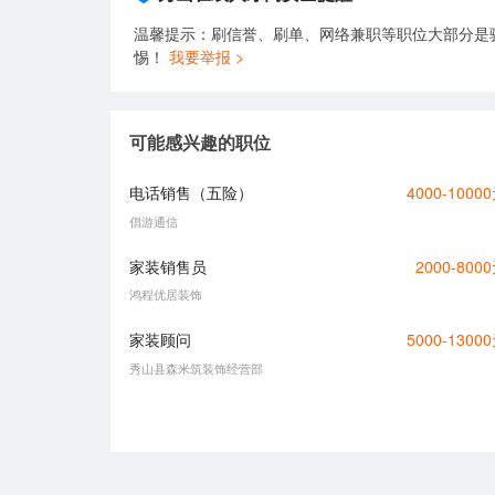
温馨提示：刷信誉、刷单、网络兼职等职位大部分是
惕！
我要举报 >
可能感兴趣的职位
电话销售（五险）
4000-1000
倡游通信
家装销售员
2000-800
鸿程优居装饰
家装顾问
5000-1300
秀山县森米筑装饰经营部