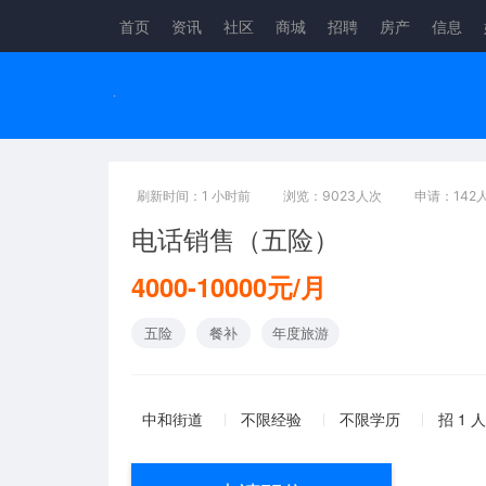
首页
资讯
社区
商城
招聘
房产
信息
刷新时间：1 小时前
浏览：9023人次
申请：142
电话销售（五险）
4000-10000元/月
五险
餐补
年度旅游
中和街道
不限经验
不限学历
招 1 人