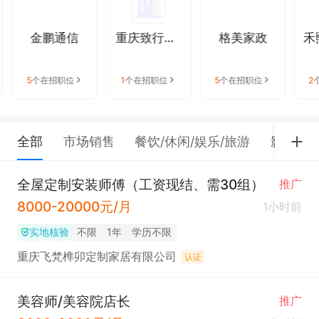
金鹏通信
重庆致行远文化传媒有限公司
格美家政
5
个在招职位
1
个在招职位
5
个在招职位
2
全部
市场销售
餐饮/休闲/娱乐/旅游
影视传
全屋定制安装师傅（工资现结、需30组）
推广
8000-20000元/月
1小时前
实地核验
不限
1年
学历不限
重庆飞梵榫卯定制家居有限公司
认证
美容师/美容院店长
推广