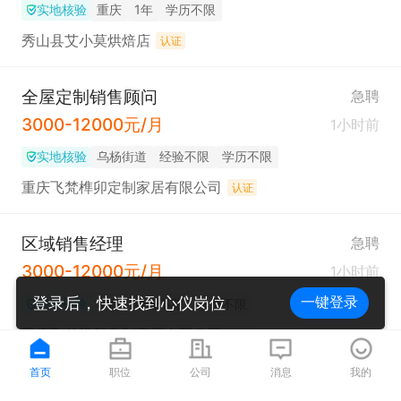
实地核验
重庆
1年
学历不限
秀山县艾小莫烘焙店
认证
全屋定制销售顾问
急聘
3000-12000元/月
1小时前
实地核验
乌杨街道
经验不限
学历不限
重庆飞梵榫卯定制家居有限公司
认证
区域销售经理
急聘
3000-12000元/月
1小时前
登录后，快速找到心仪岗位
一键登录
实地核验
不限
经验不限
学历不限
重庆飞梵榫卯定制家居有限公司
认证
首页
职位
公司
消息
我的
手机销售
急聘