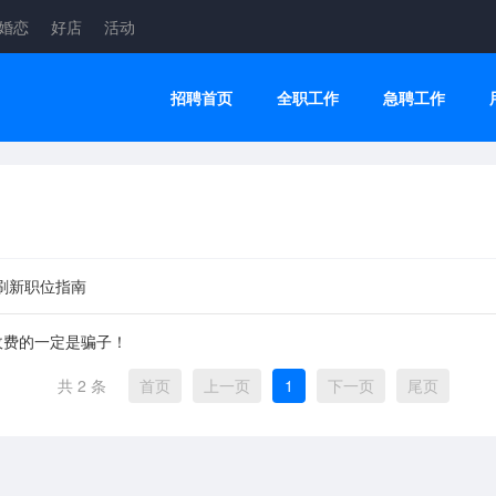
婚恋
好店
活动
招聘首页
全职工作
急聘工作
刷新职位指南
收费的一定是骗子！
共 2 条
首页
上一页
1
下一页
尾页