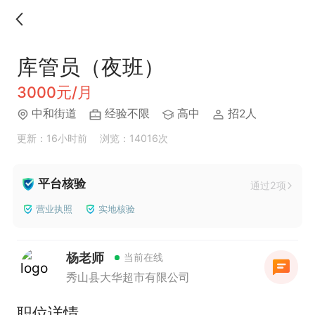
库管员（夜班）
3000元/月
中和街道
经验不限
高中
招2人
更新：16小时前
浏览：14016次
平台核验
通过2项
营业执照
实地核验
杨老师
当前在线
秀山县大华超市有限公司
职位详情