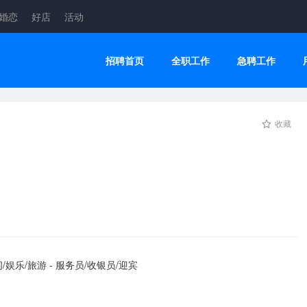
婚恋
好店
活动
招聘首页
全职工作
急聘工作
收藏
/娱乐/旅游 - 服务员/收银员/迎宾