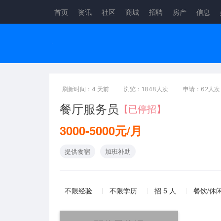
首页
资讯
社区
商城
招聘
房产
信息
刷新时间：4 天前
浏览：1848人次
申请：62人次
餐厅服务员
【已停招】
3000-5000元/月
提供食宿
加班补助
不限经验
不限学历
招 5 人
餐饮/休闲