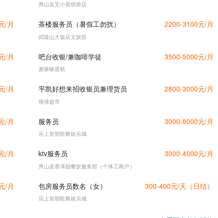
秀山县艾小莫烘焙店
0元/月
茶楼服务员（暑假工勿扰）
2200-3100元/月
武陵山大饭店文娱部
0元/月
吧台收银/兼咖啡学徒
3500-5000元/月
麦哆哆蛋糕
0元/月
平凯好想来招收银员兼理货员
2800-3000元/月
倩倩超市
0元/月
服务员
3000-8000元/月
乐上皇朝歌舞娱乐城
0元/月
ktv服务员
3000-4000元/月
秀山县香泽园餐饮服务部（个体工商户）
0元/月
包房服务员数名（女）
300-400元/天（日结）
乐上皇朝歌舞娱乐城