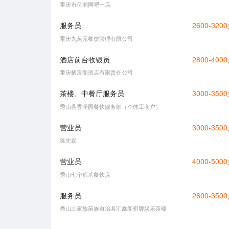
重庆市亿润网吧一店
服务员
2600-320
重庆九蒸元餐饮管理有限公司
酒店前台收银员
2800-400
重庆栖宸阁酒店有限责任公司
茶楼、中餐厅服务员
3000-350
秀山县香泽园餐饮服务部（个体工商户）
营业员
3000-350
陈先森
营业员
4000-500
秀山七个爪爪餐饮店
服务员
2600-350
秀山土家族苗族自治县汇鑫阁棋牌娱乐茶楼