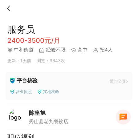
服务员
2400-3500元/月
中和街道
经验不限
高中
招4人
更新：1天前
浏览：9643次
平台核验
通过2项
营业执照
实地核验
陈皇旭
秀山县老九餐饮店
职位福利