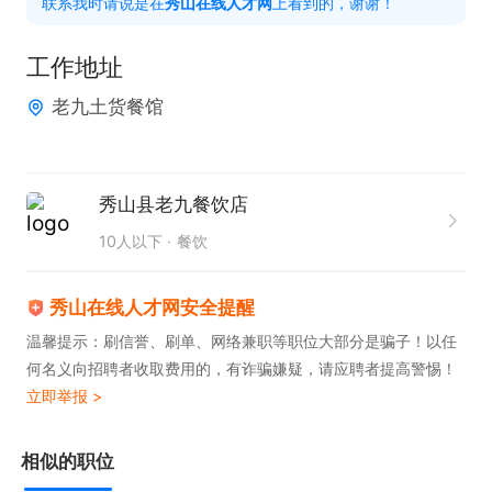
联系我时请说是在
秀山在线人才网
上看到的，谢谢！
6. 积极学习服务技能，不断提升专业服务水平与综合
素质。

工作地址
老九土货餐馆
任职要求  

1. 具备良好的沟通能力与服务意识，性格热情大方，
具备较强责任心。  

秀山县老九餐饮店
2. 有相关服务行业经验者优先，能接受一定强度的体
10人以下
餐饮
力劳动。  

3. 持有健康证，确保符合餐饮行业卫生标准。  

秀山在线人才网安全提醒
4. 具备基础电脑操作能力，能熟练使用点餐系统或收
温馨提示：刷信誉、刷单、网络兼职等职位大部分是骗子！以任
银设备。  

何名义向招聘者收取费用的，有诈骗嫌疑，请应聘者提高警惕！
立即举报 >
5. 工作态度积极，具备较强的学习能力和团队协作精
神。  

相似的职位
6. 能适应灵活排班，保证服务时段的正常出勤与工作