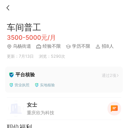
车间普工
3500-5000元/月
乌杨街道
经验不限
学历不限
招8人
更新：7月13日
浏览：5290次
平台核验
通过2项
营业执照
实地核验
女士
重庆欣为科技
职位福利