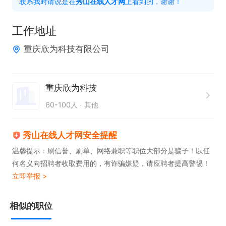
联系我时请说是在
秀山在线人才网
上看到的，谢谢！
任职要求  

工作地址
1. 具备基本的身体素质和劳动能力，能适应车间工作
重庆欣为科技有限公司
环境。 不招暑期工，只招长期工 

2. 有相关工作经验者优先，但接受愿意学习的新手。  

3. 持有有效身份证件，具备合法用工资格。  

重庆欣为科技
4. 工作态度认真，责任心强，能吃苦耐劳。  

60-100人
其他
5. 具备良好的沟通能力和团队协作意识。  

6. 能够接受灵活排班，服从工作安排。

秀山在线人才网安全提醒
车间普工，好操作，易上手，工资计件，包吃，需加
温馨提示：刷信誉、刷单、网络兼职等职位大部分是骗子！以任
何名义向招聘者收取费用的，有诈骗嫌疑，请应聘者提高警惕！
班。有意向的请直接电话联系，

立即举报 >
请直接电话联系，这个平台不咋登录，请直接电话联
系
相似的职位