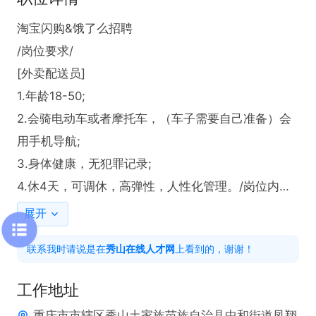
淘宝闪购&饿了么招聘

/岗位要求/

[外卖配送员]

1.年龄18-50;

2.会骑电动车或者摩托车，（车子需要自己准备）会
用手机导航;

3.身体健康，无犯罪记录;

4.休4天，可调休，高弹性，人性化管理。/岗位内容/

1、将客户订单按时送达，同时做好送达服务。

展开
2、带教师傅专人带教，一天上手。

联系我时请说是在
秀山在线人才网
上看到的，谢谢！
3、系统自动派单。

只要会跑，挑战高薪!月薪过万，随随便便!薪资待遇

工作地址
4000-10000元/月

重庆市市辖区秀山土家族苗族自治县中和街道凤翔