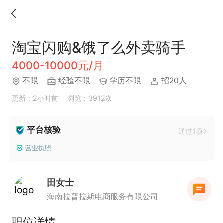
淘宝闪购&饿了么外卖骑手
4000-10000元/月
不限
经验不限
学历不限
招20人
更新：2小时前
浏览：3912次
平台核验
通过1项
营业执照
田女士
海南拉普拉斯电商服务有限公司
职位详情