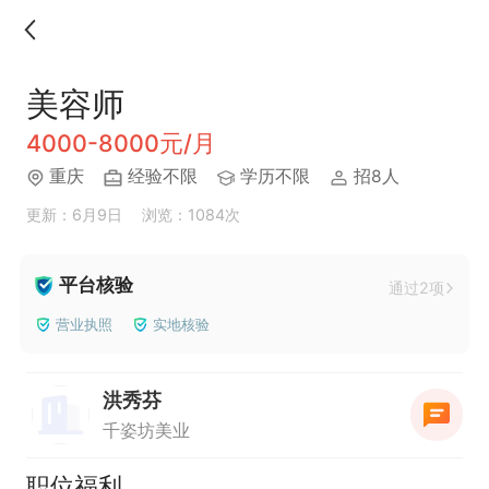
美容师
4000-8000元/月
重庆
经验不限
学历不限
招8人
更新：6月9日
浏览：1084次
平台核验
通过2项
营业执照
实地核验
洪秀芬
千姿坊美业
职位福利