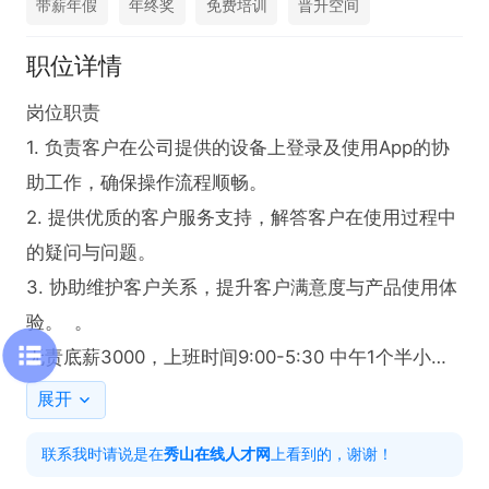
带薪年假
年终奖
免费培训
晋升空间
职位详情
岗位职责  

1. 负责客户在公司提供的设备上登录及使用App的协
助工作，确保操作流程顺畅。  

2. 提供优质的客户服务支持，解答客户在使用过程中
的疑问与问题。  

3. 协助维护客户关系，提升客户满意度与产品使用体
验。  。  

无责底薪3000，上班时间9:00-5:30 中午1个半小时
午休，不加班！月休4天，国定节假日正常休，没有
展开
业绩要求，无销售任务！

联系我时请说是在
秀山在线人才网
上看到的，谢谢！
任职要求  
