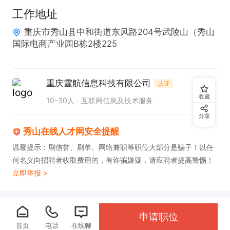
1. 具备良好的沟通能力，口齿清晰，能熟练使用普通
工作地址
话进行交流。  

重庆市秀山县中和街道东风路204号武陵山（秀山
2. 熟悉基本的电脑操作及App使用流程，具备一定的
国际电商产业园B栋2楼225
学习能力。
重庆霆航信息科技有限公司
认证
收藏
10-30人
互联网信息及技术服务
分享
秀山在线人才网安全提醒
温馨提示：刷信誉、刷单、网络兼职等职位大部分是骗子！以任
何名义向招聘者收取费用的，有诈骗嫌疑，请应聘者提高警惕！
立即举报 >
申请职位
首页
电话
在线聊