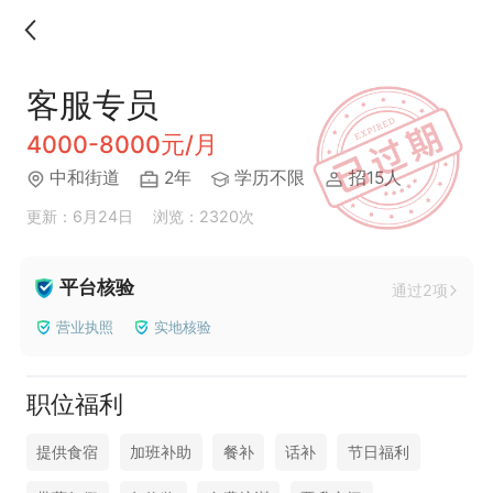
客服专员
4000-8000元/月
中和街道
2年
学历不限
招15人
更新：6月24日
浏览：2320次
平台核验
通过2项
营业执照
实地核验
职位福利
提供食宿
加班补助
餐补
话补
节日福利