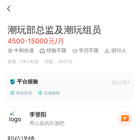
潮玩部总监及潮玩组员
4500-15000元/月
中和街道
经验不限
学历不限
招10人
更新：14小时前
浏览：2657次
平台核验
通过2项
营业执照
实地核验
李登阳
秀山县屿玖酒吧
职位详情