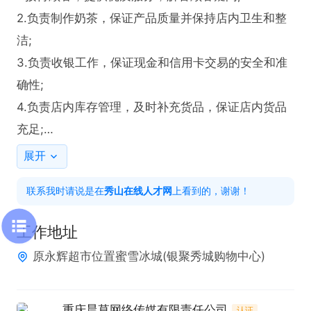
2.负责制作奶茶，保证产品质量并保持店内卫生和整
洁;

3.负责收银工作，保证现金和信用卡交易的安全和准
确性;

4.负责店内库存管理，及时补充货品，保证店内货品
充足;

5.配合门店进行促销活动的推广。

展开
任职要求:

联系我时请说是在
秀山在线人才网
上看到的，谢谢！
1.20~45；

2.具有一定的奶茶制作经验和相关知识，能够熟练制
工作地址
作奶茶产品的优先;

原永辉超市位置蜜雪冰城(银聚秀城购物中心)
3.具有良好的服务意识和沟通能力及团队精神和良好
的工作态度和职业素养;

工作时间(不定期更换):

重庆晨草网络传媒有限责任公司
认证