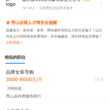
早班8:00-17:00

10-30人
互联网信息及技术服务
中班:11:00-20:00

晚班:13:00-22:00
秀山在线人才网安全提醒
温馨提示：刷信誉、刷单、网络兼职等职位大部分是骗子！以任
何名义向招聘者收取费用的，有诈骗嫌疑，请应聘者提高警惕！
立即举报 >
相似的职位
品牌女装导购
3000-8000元/月
2天前
中和街道
秀山县科燃服饰商行