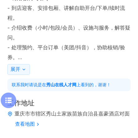
- 到店迎客、安排包厢、讲解自助开台/下单/续时流
程。

- 介绍收费（小时/包段/会员）、设施与服务，解答疑
问。

- 处理预约、平台订单（美团/抖音），协助核销/验
券。

2. 卫生与环境维护

展开
- 营业前：清洁包厢/公共区、擦桌扫地、麻将清洗消
联系我时请说是在
秀山在线人才网
上看到的，谢谢！
毒、备纸杯/纸巾/烟灰缸。

- 客离后：快速清场、归位麻将与座椅、换烟缸/清垃
工作地址
圾、简单消毒。

重庆市市辖区秀山土家族苗族自治县嘉豪酒店对面
- 日常：巡视公共区卫生，保持无异味、整洁干爽。

查看地图
3. 设备与物资管理

- 检查：麻将机、空调、灯光、排风、门锁，异常报