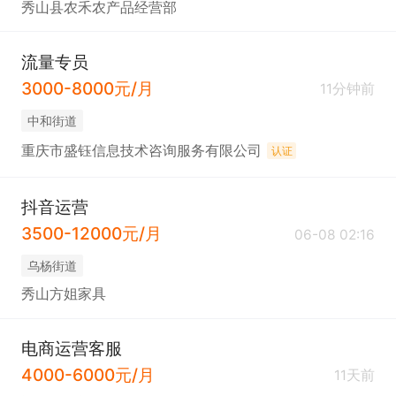
秀山县农禾农产品经营部
五、工作流程

1. 营业前（30–60min）：到岗→清洁→设备检查→备
流量专员
物资→开空调/排风。

3000-8000元/月
11分钟前
2. 营业中：迎客引导→协助自助→巡场服务→补物资
中和街道
→处理问题→收银对账。

重庆市盛钰信息技术咨询服务有限公司
认证
3. 营业后：清场→深度清洁→设备关机→盘点→对账
→交接班→下班。
抖音运营
3500-12000元/月
06-08 02:16
乌杨街道
秀山方姐家具
电商运营客服
4000-6000元/月
11天前