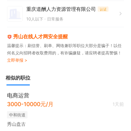
修或换房。

重庆道酬人力资源管理有限公司
认证
- 维护：定期清洁麻将、上油保养机器；补充饮料/零
10人以下
日常服务
食/耗材。

- 库存：盘点零食饮料、报缺补货，做好台账。

秀山在线人才网安全提醒
4. 收银与基础运营

温馨提示：刷信誉、刷单、网络兼职等职位大部分是骗子！以任
何名义向招聘者收取费用的，有诈骗嫌疑，请应聘者提高警惕！
- 协助：自助结账、续时、充值，处理现金/微信/支付
立即举报 >
宝。

- 核对：当班营收、账单与系统一致，交接班签字确
相似的职位
认。

- 推广：引导办会员/储值，介绍优惠活动。

电商运营
5. 安全与应急处理

3000-10000元/月
1天前
- 秩序：监控包厢动态，禁赌、禁烟、防纠纷，及时
中和街道
劝阻不文明行为。

秀山盘古
- 安全：巡查消防、电路，防明火、防漏电；突发情