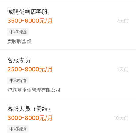
况（口角/设备故障）快速上报处理。

诚聘蛋糕店客服
- 提醒：客离时提醒带随身物品，关水电门窗。

3500-6000元/月
2天前
二、岗位要求

中和街道
- 年龄：18–45，女；形象干净、态度亲和。

麦哆哆蛋糕
- 学历：不限，初中即可；经验不限，新手可培训。

- 能力：会用手机/电脑、沟通好、有耐心。

客服专员
- 其他：无不良嗜好、无传染病；服从管理、责任心
2500-8000元/月
1天前
强。

中和街道
三、工作时间

鸿腾基企业管理有限公司
- 中午11:30–20:30。

- 休：4天。

客服人员（周结）
四、薪资待遇

3000-8000元/月
10天前
- 全职：底薪2200+全勤200+订房提成，到手约300
中和街道
0。
