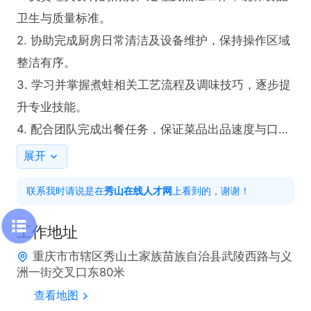
卫生与质量标准。  

2. 协助完成厨房日常清洁及设备维护，保持操作区域
整洁有序。  

3. 学习并掌握煮蛙相关工艺流程及调味技巧，逐步提
升专业技能。  

4. 配合团队完成出餐任务，保证菜品出品速度与口感
一致性。  

展开
5. 遵守食品安全法规及公司操作规范，确保工作合规
联系我时请说是在
秀山在线人才网
上看到的，谢谢！
性。  

6. 参与新菜品研发或流程优化，提出合理化建议以提
工作地址
升工作效率。  

重庆市市辖区秀山土家族苗族自治县武陵西路与义
洲一街交叉口东80米
任职要求  

查看地图
1. 具备良好的责任心和团队协作精神，工作态度认真