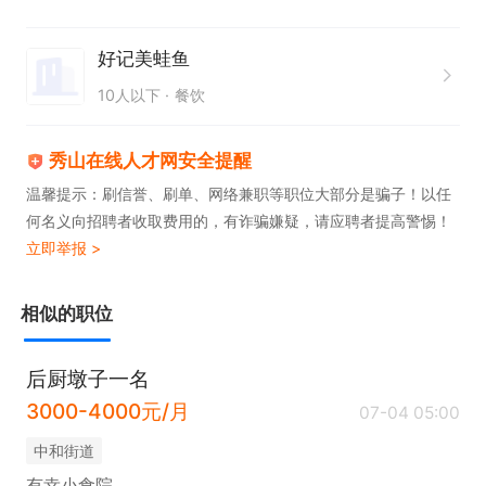
细致。  

好记美蛙鱼
2. 有餐饮行业相关经验者优先，具备基础烹饪技能者
10人以下
餐饮
优先。  

3. 持有健康证及相关从业证件，确保符合食品安全管
秀山在线人才网安全提醒
理要求。  

温馨提示：刷信誉、刷单、网络兼职等职位大部分是骗子！以任
4. 熟悉基本食材处理与烹饪流程，能快速掌握煮蛙制
何名义向招聘者收取费用的，有诈骗嫌疑，请应聘者提高警惕！
作工艺。  

立即举报 >
5. 具备较强的学习能力，愿意接受培训并持续提升专
业水平。  

相似的职位
6. 有较强的服务意识，能够适应快节奏工作环境。
后厨墩子一名
3000-4000元/月
07-04 05:00
中和街道
有幸小食院