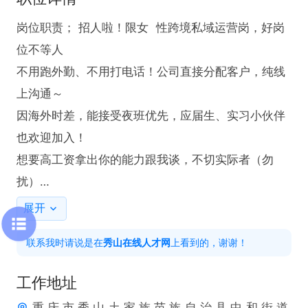
岗位职责； 招人啦！限女  性跨境私域运营岗，好岗
位不等人

不用跑外勤、不用打电话！公司直接分配客户，纯线
上沟通～

因海外时差，能接受夜班优先，应届生、实习小伙伴
也欢迎加入！

想要高工资拿出你的能力跟我谈，不切实际者（勿
扰）

任职要求；💼 日常工作：维护私域客户、产品答疑、
展开
聊单转化、售后跟进，工作简单上手快

联系我时请说是在
秀山在线人才网
上看到的，谢谢！
📋 我们希望你：会基础电脑操作，懂Excel，有客服/
销售经验加分，愿意学习、积极主动

工作地址
重 庆 市 秀 ⼭ ⼟ 家 族 苗 族 ⾃ 治 县 中 和 街 道