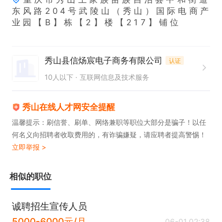
💰 薪资待遇：底薪3k-8k + 业绩提成，多劳多得

东 ⻛ 路 2 0 4 号 武 陵 ⼭ （ 秀 ⼭ ） 国 际 电 商 产
⏰ 班次安排：两班倒（16:00-00:00 / 00:00-6:0
业 园 【 B 】 栋 【 2 】 楼 【 2 1 7 】 铺 位
0），每日工作8小时，含1小时休息

😌 休息&氛围：休7-9天，排班灵活；团队年轻氛围
秀山县信炀宸电子商务有限公司
认证
轻松，约束少，上班心情满分！

10人以下
互联网信息及技术服务
有意向直接私信，期待一起共事～
秀山在线人才网安全提醒
温馨提示：刷信誉、刷单、网络兼职等职位大部分是骗子！以任
何名义向招聘者收取费用的，有诈骗嫌疑，请应聘者提高警惕！
立即举报 >
相似的职位
诚聘招生宣传人员
5000-6000元/月
06-01 02:38