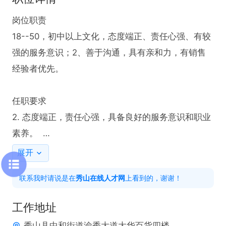
岗位职责  

18--50，初中以上文化，态度端正、责任心强、有较
强的服务意识；2、善于沟通，具有亲和力，有销售
经验者优先。

任职要求  

2. 态度端正，责任心强，具备良好的服务意识和职业
素养。  

3. 沟通能力较强，具有亲和力，能够与顾客建立良好
展开
关系。  

联系我时请说是在
秀山在线人才网
上看到的，谢谢！
4. 具备团队合作精神，能够接受一定的工作强度与灵
活排班。
工作地址
秀山县中和街道渝秀大道大华百货四楼