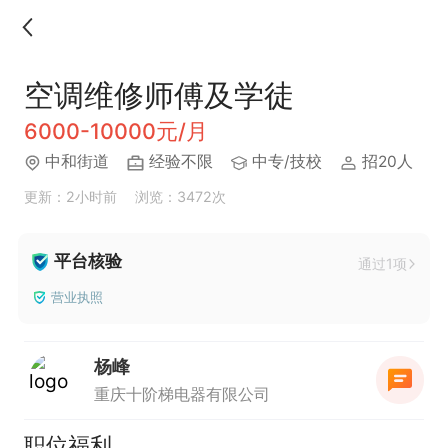
空调维修师傅及学徒
6000-10000元/月
中和街道
经验不限
中专/技校
招20人
更新：2小时前
浏览：3472次
平台核验
通过1项
营业执照
杨峰
重庆十阶梯电器有限公司
职位福利