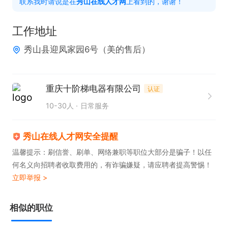
联系我时请说是在
秀山在线人才网
上看到的，谢谢！
6. 维护和保养个人使用的清洗工具，确保设备处于良
好状态。  

工作地址
秀山县迎凤家园6号（美的售后）
任职要求  

1. 具备相关清洗经验，熟悉家电清洗流程及操作规
范。  

重庆十阶梯电器有限公司
认证
2. 拥有自有清洗工具及交通工具，能独立完成上门服
10-30人
日常服务
务。  

3. 熟悉服务区域（如：秀山），具备良好的地域适应
秀山在线人才网安全提醒
能力。  

温馨提示：刷信誉、刷单、网络兼职等职位大部分是骗子！以任
何名义向招聘者收取费用的，有诈骗嫌疑，请应聘者提高警惕！
4. 具备较强的责任心和服务意识，能够接受一定的工
立即举报 >
作压力。  

5. 持有相关技能证书或具备专业培训经历者优先考
相似的职位
虑。  
