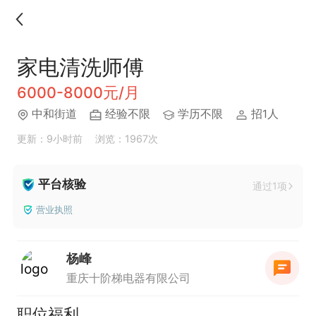
家电清洗师傅
6000-8000元/月
中和街道
经验不限
学历不限
招1人
更新：9小时前
浏览：1967次
平台核验
通过1项
营业执照
杨峰
重庆十阶梯电器有限公司
职位福利