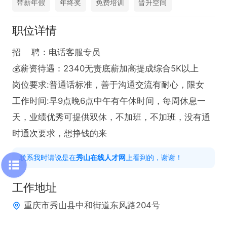
带薪年假
年终奖
免费培训
晋升空间
职位详情
招    聘：电话客服专员

💰薪资待遇：2340无责底薪加高提成综合5K以上

岗位要求:普通话标准，善于沟通交流有耐心，限女

工作时间:早9点晚6点中午有午休时间，每周休息一
天，业绩优秀可提供双休，不加班，不加班，没有通
时通次要求，想挣钱的来
联系我时请说是在
秀山在线人才网
上看到的，谢谢！
工作地址
重庆市秀山县中和街道东风路204号