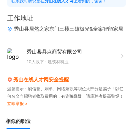
联系我时请说是在
秀山在线人才网
上看到的，谢谢！
奖金补贴：绩效奖金，年终奖

工作地址
地点：居然之家三楼东门三雄极光
秀山县居然之家东门三楼三雄极光&全案智能家居
秀山县具点商贸有限公司
10人以下
建筑材料业
秀山在线人才网安全提醒
温馨提示：刷信誉、刷单、网络兼职等职位大部分是骗子！以任
何名义向招聘者收取费用的，有诈骗嫌疑，请应聘者提高警惕！
立即举报 >
相似的职位