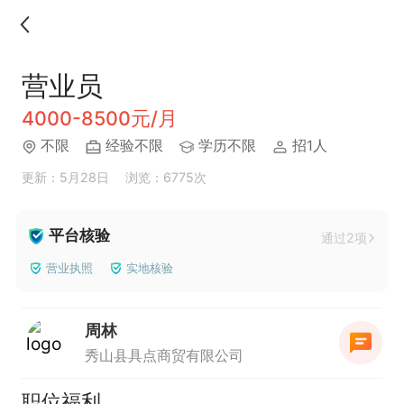
营业员
4000-8500元/月
不限
经验不限
学历不限
招1人
更新：5月28日
浏览：6775次
平台核验
通过2项
营业执照
实地核验
周林
秀山县具点商贸有限公司
职位福利