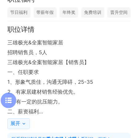
节日福利
带薪年假
年终奖
免费培训
晋升空间
职位详情
三雄极光&全案智能家居

招聘销售员，5人

三雄极光&全案智能家居【销售员】 

一、任职要求

1、形象气质佳，沟通无障碍，25-35

2、有家居建材销售经验优先。

3、有一定的抗压能力。

二、薪资福利

薪资：4500-8000元/月

展开
提成方式：业绩提成+综合奖励
