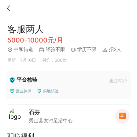
客服两人
5000-10000元/月
中和街道
经验不限
学历不限
招2人
更新：7月10日
浏览：680次
平台核验
通过2项
营业执照
实地核验
石芬
秀山县友鸿足浴中心
职位福利